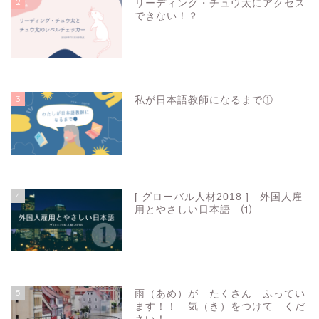
2
リーディング・チュウ太にアクセス
できない！？
7266
view
3
私が日本語教師になるまで①
5290
view
4
[ グローバル人材2018 ] 外国人雇
用とやさしい日本語 ⑴
4666
view
5
雨（あめ）が たくさん ふってい
ます！！ 気（き）をつけて くだ