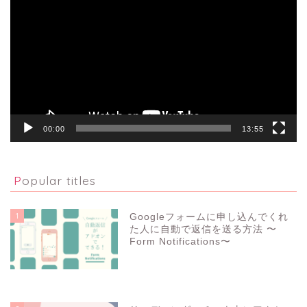
画
プ
レ
ー
ヤ
ー
00:00
13:55
Popular titles
1
Googleフォームに申し込んでくれ
た人に自動で返信を送る方法 〜
Form Notifications〜
22252
view