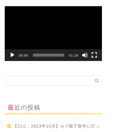
動
画
プ
レ
ー
ヤ
ー
00:00
01:16
最近の投稿
【CLC：2023年10月】セブ親子留学に行っ