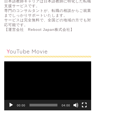
日本語教師キャリアは日本語教師に特化した転職
支援サービスです
。
専門のコンサルタントが、
転職の相談からご就業
までしっかりサポートいたします。
サービスは完全無料で、全国どの地域の方でも対
応可能です。
【運営会社 Reboot Japan株式会社】
YouTube Movie
動
画
プ
レ
ー
ヤ
ー
00:00
04:00