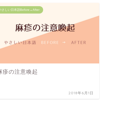
やさしい日本語Before→After
やさしい日
麻疹の注意喚起
N5〜
2018年6月1日