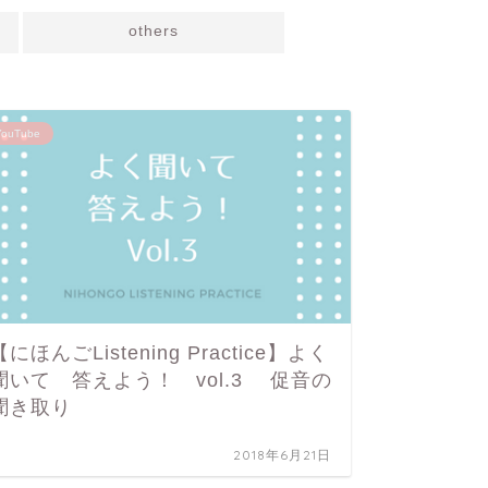
others
YouTube
やさしい日
【にほんごListening Practice】よく
リーデ
聞いて 答えよう！ vol.3 促音の
できな
聞き取り
2018年6月21日