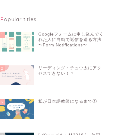
Popular titles
Googleフォームに申し込んでく
1
れた人に自動で返信を送る方法
〜Form Notifications〜
22238
view
リーディング・チュウ太にアク
2
セスできない！？
7259
view
私が日本語教師になるまで①
3
5286
view